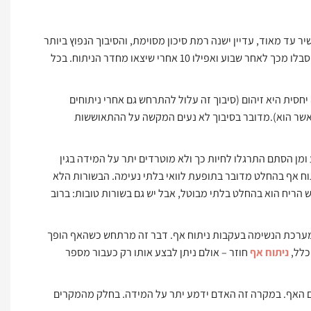
ר עד מאוד, עדיין ישנה רמת סיכון מסוימת, והסיבוך הנפוץ ביותר
הוא דימום. ברוב המקרים דימום יופיע מייד לאחר הניתוח, אולם ישנם גם מנותחים שיסבלו מכך לאחר שבוע ואפילו 10 אחרי שיצאו מחדר הניתוח. בכל
יחסית היא זיהום (סיבוך זה עלול להתרחש גם אחרי ניתוחים
 באשר הוא).מדובר בסיבוך לא נעים המקשה על ההתאוששות
ן קבוע ומן הסתם התרגלו לחיות כך ולא מוטרדים יתר על המידה בגין
תוח אף בהחלט מדובר בתופעת לוואי בלתי נעימה. הבשורות הלא
ש הריח הוא בהחלט בלתי מבוטל, אבל יש גם בשורות טובות: ברוב
ם במערכת הנשימה בעקבות ניתוח אף. דבר זה מרתחש כשהאף הופך
כלל,
ניתוח אף
חוזר – אולם ניתן לבצע אותו רק כעבור מספר
ם האף. במקרה זה האדם ידמע יתר על המידה. בחלק מהמקרים