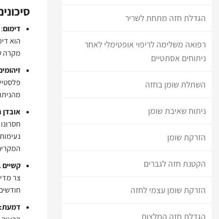
סיכונים
הגדלת חזה מתחת לשריר
דימום
:
רפואה משלימה לריפוי אופטימלי לאחר
מקרה של
ניתוחים אסתטיים
זיהומים
פלסטיים
השתלת שומן בחזה
מהניתוח
ניתוח שאיבת שומן
אובדן 
חסרונו 
נעימות 
הזרקת שומן
המקרים 
הקטנת חזה לגברים
קשיים 
צר מדי 
הזרקת שומן עצמי לחזה
חודשים
דמעת:
הגדלת חזה המלצות