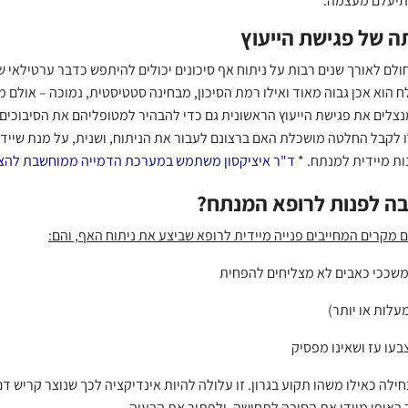
תיעלם מעצמה.
ה של פגישת הייעוץ
ולם לאורך שנים רבות על ניתוח אף סיכונים יכולים להיתפש כדבר ערטילאי ש
ח הוא אכן גבוה מאוד ואילו רמת הסיכון, מבחינה סטטיסטית, נמוכה – אולם מ
צלים את פגישת הייעוץ הראשונית גם כדי להבהיר למטופליהם את הסיבוכים 
 לקבל החלטה מושכלת האם ברצונם לעבור את הניתוח, ושנית, על מנת שיידעו
ות מיידית למנתח. *
ד"ר איציקסון משתמש במערכת הדמייה ממוחשבת להצג
בה לפנות לרופא המנתח?
 מקרים המחייבים פנייה מיידית לרופא שביצע את ניתוח האף, והם:
משככי כאבים לא מצליחים להפחית
בעו עז ושאינו מפסיק
ילה כאילו משהו תקוע בגרון. זו עלולה להיות אינדיקציה לכך שנוצר קריש 
באופן מיידי את הסיבה לתחושה, ולפתור את הבעיה.