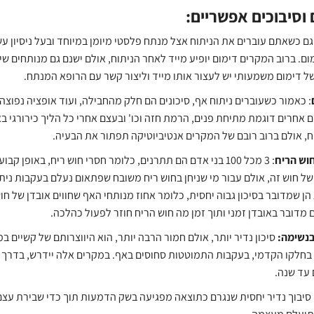
 וסיבוכים אפשריים:
 גם כשאתם עוברים את הניתוח אצל מנתח פלסטי מיומן במיוחד ובעל ניסיון עשי
 דימום משמעותי יש לעצור אותו מייד וליצור קשר עם הרופא המנתח.
: כאמור כשעוברים ניתוח אף, סיכונים הם חלק מהחבילה, ועוד אופציה נפוצה 
 אחרים דוגמת מתיחת פנים, הרמת חזה וכו' ובעצם אחרי כל הליך כירורגי
, אולם ברוב רובם של המקרים אנטיביוטיקה תפתור את הבעיה.
חוש הריח
: 3 מכל 100 בני אדם הם תתרנים, כלומר חסרי חוש ריח, באופ
של חוש זה, אולם עבור מי שניחן בחוש ריח משובח שפתאום נעלם בעקבות ני
הן שמדובר בסיכון גבוה יחסית, כלומר אחוז מנותחי האף שחווים אובדן של חו
מדובר באובדן זמני ותוך זמן מה חוש הריח חוזר לפעול כהלכה.
בנשימה:
סיכון נדיר יותר, אולם חמור הרבה יותר, הוא היווצרותם של קשיי
בחלקו הקדמי, בעקבות התמוטטות סחוסים באף. במקרים אלה יידרש, בדרך 
 עד שנה.
סיבוך נדיר יחסית שנגרם כתוצאה מפגיעה בשק הדמעות תוך כדי שבירת עצ