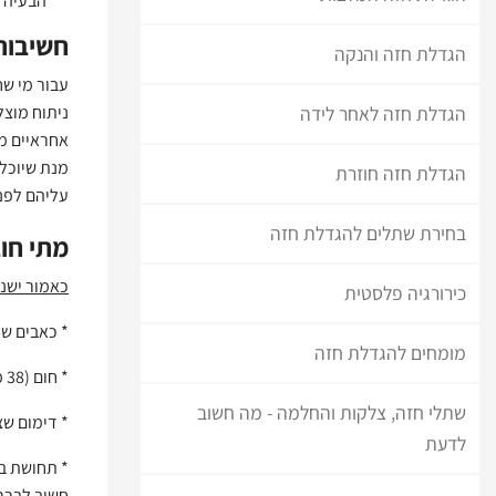
הבעיה 
חשיבות
הגדלת חזה והנקה
עבור מי שח
הגדלת חזה לאחר לידה
ניתוח מוצל
אחראיים מנ
מנת שיוכלו
הגדלת חזה חוזרת
עליהם לפנ
בחירת שתלים להגדלת חזה
מתי חו
כאמור ישנם
כירורגיה פלסטית
* כאבים ש
מומחים להגדלת חזה
* חום (38 מעלות או יותר)
שתלי חזה, צלקות והחלמה - מה חשוב
* דימום שצ
לדעת
* תחושת בח
חשוב לברר 