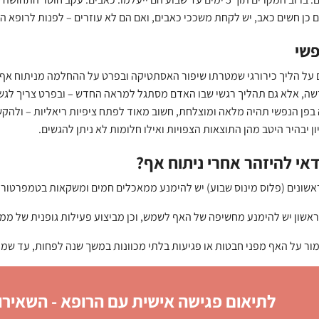
 כן חשים כאב, יש לקחת משככי כאבים, ואם הם לא עוזרים – לפנות לרופא ה
פשי
ל הליך כירורגי שמטרתו שיפור האסתטיקה ובפרט על ההחלמה מניתוח אף אי
שה, אלא גם תהליך רגשי שבו האדם מסתגל למראה החדש – ובפרט צריך לגשר
פן הנפשי תהיה מלאה ומוצלחת, חשוב מאוד לפתח ציפיות ריאליות – ולהקש
יון יבהיר היטב מהן התוצאות הצפויות ואילו חלומות לא ניתן להגשים.
אי להיזהר אחרי ניתוח אף?
אשונים (פלוס מינוס שבוע) יש להימנע ממאכלים חמים ומשקאות בטמפרטורה
אשון יש להימנע מחשיפה של האף לשמש, וכן מביצוע פעילות גופנית של ממ
ור על האף מפני חבטות או פגיעות בלתי מכוונות במשך שנה לפחות, עד שמ
לתיאום פגישה אישית עם הרופא - השאירו