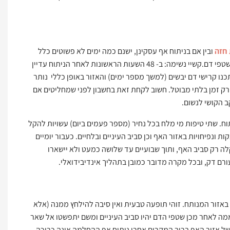
חזה
ובין אם בניתוח אף עסקינן, ישנם כמה ימים לא פשוטים כלל
וכלל.בפרט מתאפיינת התקופה הראשונה שלאחר הניתוח בקשיי נשימה, נפיחות באזור ושטפי דם.קשיי נשימה: ב- 48 השעות הראשונות לאחר הניתוח עדיין
נו קרישי דם יבשים (למשך מספר ימים) והאזור באופן כללי נותר
ק זמן בלתי מבוטל. חשוב לקחת זאת בחשבון לפני שמחליטים אם
ב הקושי לנשום.
ח. שתי טיפות מי מלח בכל נחיר (מספר פעמים ביום) עשויות להקל
ונפיחויות באזור האף וכן סביב העיניים ובלחיים. כעבור יומיים
קלה רק סביב האף, ותוך שבועיים עד שלושה כמעט ולא יישארו
רם דק, ובכל מקרה מדובר כמובן בתהליך אינדיבידואלי.
 באזור המנותח. זוהי תופעה טבעית ואין סיבה להילחץ ממנה (אלא
מה לאחר מכן שטפי הדם יהיו סביב העיניים ומשם יתפשטו אל שאר
עקב חוסר התחושה של אזור האף ברוב המקרים אחרי ניתוח אף ההחלמה אינה כרוכה