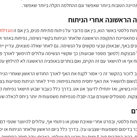
היינה הטובות ביותר שאפשר וגם ההחלמה הקלה ביותר שאפשר.
 הראשונה אחרי הניתוח
תוח פלסטי באשר הוא, בין אם מדובר על ניתוח מתיחת פנים, בין אם זו
הגדלת 
ים באף, שבאופן טבעי מקשים על הנשימה. גם לאחר שאלה מוצאים, עדיין ייתכ
 מבצקות (למשך מספר שבועות) כך שקשיי הנשימה עלולים להימשך לאורך פר
ח אף או להישאר עם זה הקיים, ואם בוחרים באופציה הראשונה לא להילחץ עק
ב לזכור בהקשר זה כי אסור לקנח את האף לאורך החודש הראשון שאחרי הניתו
נשום ולהשאיר את האף יחסית פתוח.נפיחות: מייד לאחר הניתוח מופיעות בצקות 
היו בשיאן, ואז יתחילו לדעוך אט אט. בדרך כלל כעבור שבוע תישאר נפיחות 
קות. מטופלים שעורם עבה יסבלו מנפיחות משמעותית יותר ביחס לכאלה שעו
ם
תוח פלסטי, ובפרט אחרי שאיבת שומן או ניתוחי אף, עלולים להיווצר שטפי דם
ר בדימום משמעותי שצבעו עז). בדרך כלל ביום הראשון שלאחר הניתוח או ימ
חלקי הפנים. ברוב המקרים תוך 5 ימים עד שבוע הם ייעלמו. כאבים: 