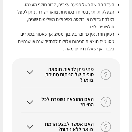
העדר תחושה בשל פגיעה עצבית, לרוב חולף מעצמו.
הצטלקות יתר, במיוחד במתיחת צוואר ישירה. ניתן לטפל
בצלקת גדולה או בולטת בטיפולים משלימים שונים,
פולשניים ולאו.
רפיון חוזר. אין מדובר בסיבוך ממש, אך כאמור במקרים
מסוימים תוצאות הניתוח עלולות להחזיק שנה או שנתיים
בלבד, אף שאלו נדירים מאוד.
מתי ניתן לראות תוצאה
סופית של הניתוח מתיחת
צוואר?
האם התוצאה נשמרת לכל
ניתן להתרשם מתוצאת הניתוח הסופית
החיים?
לרוב כחודשיים לאחר הניתוח, עם ירידת
הנפיחות והבצקות וההחלמה המלאה של
האזור.
האם אפשר לבצע הרמת
שלא כמו ניתוחים פלסטיים אחרים,
צוואר ללא ניתוח?
שתוצאותיהם יכולים להישמר לאורך 20