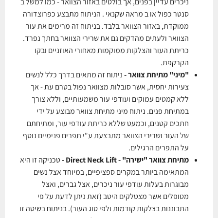
ניכרים עדיין בפנים, אך בולטים באזור הצוואר - כמו למשל ב
סנטר כפול או ב מראה שקנאי . הניתוח מתבצע כפרוצדורה
ממוקדת, באזור הצוואר בלבד. בניתוח זה מרימים את עור
הצוואר ולעתים מהדקים גם את שרירי הצוואר בחתך נפרד.
כריתת העור והצלקות ממוקמות מאחורי האוזניים ובקו
הקרקפת.
"מיני" מתיחת צוואר -
ניתוח זה מתאים בדרך כלל לנשים
צעירות יחסית, אשר סובלות מצוואר נפול בטרם עת - אך
ללא קמטים עמוקים ועודפי עור משמעותיים, וללא צורך
במתיחת פנים. ניתוח מיני מתיחת צוואר מבוצע על ידי
חתכים קטנים, וכמעט שללא כריתת עודפי עור, ומתיחתם
של העור ושרירי הצוואר מתבצעת ע"י תפרים פנימיים נוסף
על התפרים הרגילים.
מתיחת צוואר "ישירה" - Direct Neck Lift -
טכניקה זו היא
המתאימה ביותר במקרים ספציפיים, במיוחד אצל נשים
מבוגרות בעלות עודפי עור ניכרים, אצל גברים, ואצל
מטופלים אשר מצטלקים היטב (זאת ניתן לדעת על פי
התבוננות בצלקות קודמות ולפי סוג העור). בניתוח בשיטה זו