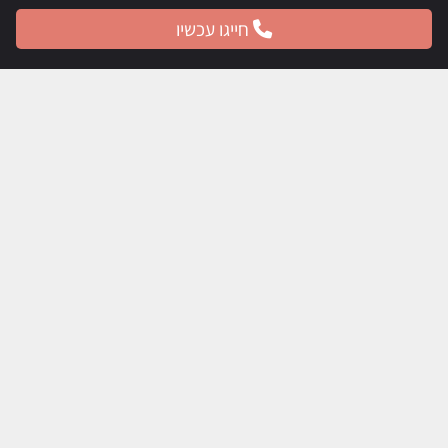
חייגו עכשיו
ניווט מהיר
דף הבית
אודות
ניתוחי חזה
ניתוחי גוף
ניתוחי פנים
הצערת פנים
כירורג פלסטי לילדים
מהעיתונות
תמונות לפני ואחרי