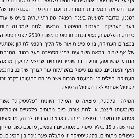
אף על פי שרפואה אסתטית וניתוחים פלסטיים בפרט מזוהים לרוב
עם הרפואה המערבית המודרנית ועם הקידמה הטכנולוגית של
זמננו, מדובר למעשה בענף רפואה מסורתי שהיה בשימוש עוד
בעת העתיקה. האזכור ההיסטורי הראשון למה שמכונה היום
כירורגיה פלסטית, מצוי בכתב חרטומים משנת 2500 לפני הספירה
במצרים העתיקה, בו מופיע תיאור של הליך רפואי לתיקון אסתטי
של אף שבור. במאה השביעית לפני הספירה פעל בהודו המנתח
הנודע סושרוטה, ותיעד ברישומיו ניתוחים שביצע לתיקון מראה
האף והאוזניים, כמו גם טיפול בהשתלות עור לצורך שיקום. ברומא
העתיקה, חיילים בני המעמד הגבוה אשר פניהם התעוותו בקרב זכו
לטיפול אסתטי לצד הטיפול הרפואי.
המילה "פלסטי", מוצאה מן המילה היוונית "פלסטיקוס" אשר
משמעותו לעצב, או לתת צורה. כיום ניתוחים פלסטיים וטיפולים
אסתטיים נחשבים נפוצים ביותר. בארצות הברית לבדה, מבוצעים
מדי שנה כ 15 מיליון טיפולים אסתטיים רפואיים, מתוכם כשני מיליון
טיפולים ניתוחיים. בסטטיסטיקה זו מתגלה פער ניכר בין המינים: כ