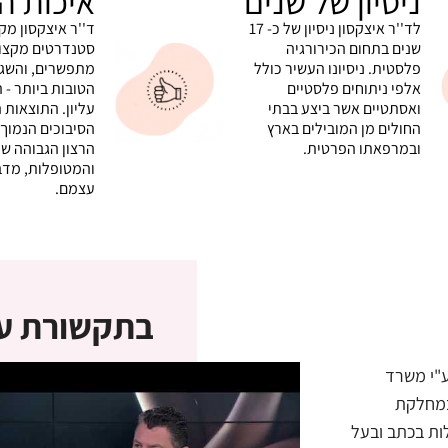
ניסיון של שנים
איכות ה
לד''ר איצקסון ניסיון של כ- 17
ד''ר איצקסון מק
שנים בתחום הכירורגיה
סטנדרטים מקצוע
פלסטית. ניסיונו העשיר כולל
מתפשרים, והשג
אלפי ניתוחים פלסטיים
הטובות ביותר - ה
ואסתטיים אשר ביצע בבתי
עליון. התוצאות 
החולים מן המובילים בארץ
הסיבוכים הנמוך 
ובמרפאתו הפרטית.
הרצון הגבוהה ש
והמטופלות, מדב
עצמם.
בתקשורת עם
ע"י משרד
פלסטית במחלקת
ות בכתב ובעל