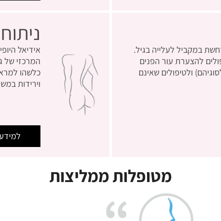
ניתוחי
שת במקביל לעלייה בגיל.
אידיאל היופ
פולים להצערת עור הפנים
המרכזי של גו
סוגיהם) ולטיפולים שאינם
כלשהו למראה 
וירידות במשק
למידע 
מטופלות ממליצות