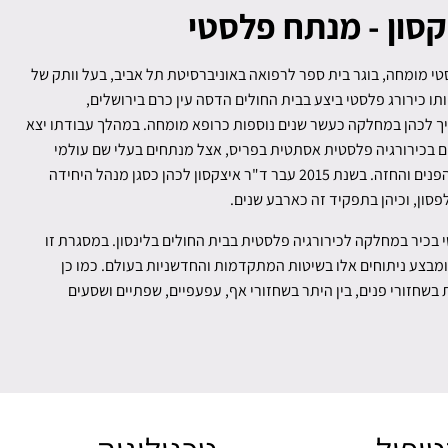
סון - מנתח פלסטי
י מומחה, בוגר בית ספר לרפואה באוניברסיטת תל אביב, בעל וותק של
יותו כירורג פלסטי ביצע בבית החולים הדסה עין כרם בירושלים,
 לכהן במחלקה כעשר שנים נוספות כרופא מומחה. במהלך עבודתו יצא
 בכירורגיה פלסטית אסתטית בפריס, אצל מנתחים בעלי שם עולמי
המתמחים בכירורגיה אסתטית של הפנים והחזה. בשנת 2015 עבר ד"ר איצקסון לכהן כסגן מנהל היחידה
פסון, וכיהן בתפקיד זה כארבע שנים.
י בכיר במחלקה לכירורגיה פלסטית בבית החולים בלינסון. במסגרת זו
בצע ניתוחים אלו בשיטות המתקדמות והחדשניות בעולם. כמו כן
שחזורי פנים, בין היתר בשחזורי אף, עפעפיים, שפתיים ושסעים