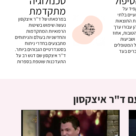
טיפול
טכנולוגיה
מתקדמת
פיד על
יים בלתי
במרפאתו של ד''ר איצקסון
ת התוצאות
נעשה שימוש בשיטות
ן עבורו ערך
הרפואיות המתקדמות
הטובות, אחוז
והחדשניות בעולם והניתוחים
ושביעות
מתבצעים בחדרי ניתוח
ל המטופלים
בסטנדרטיים הגבוהים ביותר.
רים בעד
ד''ר איצקסון שם דגש רב על
התעדכנות שוטפת בספרות
 ד"ר איצקסון