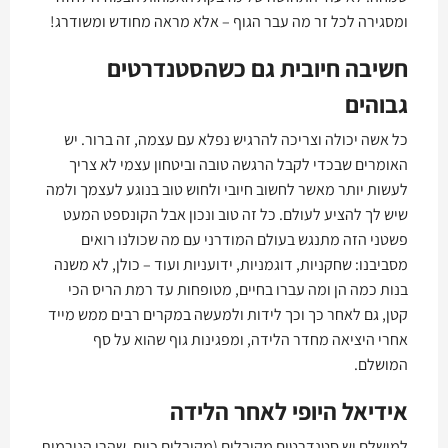
ומסגירה לכל זר מה עבר הגוף – אלא מראה מחודש ומשודרג!
חשיבה חיובית גם כשהסטנדרטים
גבוהים
כל אשה יכולה וצריכה להרגיש נפלא עם עצמה, זה ברור. יש
האומרים שבכדי לקבל הרגשה טובה וביטחון עצמי לא צריך
לעשות יותר מאשר לחשוב חיובי ולחוש טוב בנוגע לעצמך ולמה
שיש לך להציע לעולם. כל זה טוב ונכון אבל הקונספט המעט
פשטני הזה מתנגש בעולם המודרני עם מה שכולנו רואים
מסביבנו: שחקניות, דוגמניות, ידועניות ועוד – כולן, לא משנה
בנות כמה הן ומה עברו בחיים, מטופחות עד רמת הריס הכי
קטן, גם לאחר כך וכך לידות ולמעשה במקרים רבים ממש מייד
אחרי היציאה מחדר הלידה, ומפגינות גוף שהוא על סף
המושלם.
אידיאל היופי לאחר הלידה
למושלם יש סטנדרטים מקובלים (מקובלים כיום, שהרי הנורמות