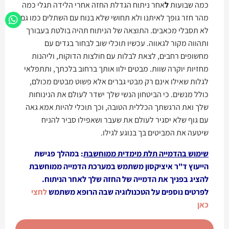
כמה שבועות
ל
אחר ניתוח הגדלת החזה אחרי הלידה תגלי כמה
מהר חזר גופך לאיתנו ולא תחושי שלא בנוח עם השתלים כמו גם
לא תסבלי מכאבים. התוצאה של הניתוח תהיה בולטת בעבורך
ותהווה מקור לגאווה. עכשיו תוכלי שוב לבחור בגדים עם
מחשופים רחבים, לצאת לבלות עם חולצות הדוקות, וליהנות
מחזיות יוקרה שוות. מבטים ילוו אותך ברחוב בלכתך, ותתפלאי
לגלות שאילו אינם רק מבטי גברים אלא פשוט מבטים מכולם,
כולל מנשים. כי הביטחון הנשי שלך ישדר לעולם את הנינוחות
שלך ואת הרגשתך הכללית הטובה, וכך תוכלי להיות אמא גאה
עם גוף שלא יסגיר לעולם את שעבר ושאפילו סביר להניח
שיטעה את המביטים בך בנוגע לגילו.
שימוש בהדמייה תלת מימדית ממוחשבת
: במהלך פגישת
הייעוץ ד"ר איציקסון משתמש במערכת הדמייה ממוחשבת
להציג בפניך את הדמייה של החזה שלך לאחר הניתוח.
לפרטים נוספים על הטכנולוגיה שבה הרופא משתמש
לחצי
כאן