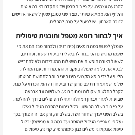
להרגעה עצמית. על פי רוב סרטן שד מתקדם בצורה איטית
והלחץ הוא ממילא מיותר. מצד שני כמובן שאין להישאר אדישים
לנוכח האבחון ויש לפעול על מנת להחלים.
איך לבחור רופא מטפל ותוכנית טיפולית
מומלץ לפגוש כמה רופאים (כירורגים) ולבחור מבניהם את מי
שעמו מרגישים הכי בנוח להביא לידי ביטוי חששות ופחדים,
לשאול בצורה חופשית את השאלות המטרידות ולא להתבייש
לבטא את כל מה שעולה בעקבות ההתמודדות עם המחלה.
הליווי על ידי רופא מקצועי הינו חיוני ביותר לתחושת הביטחון
של מי שמתמודדת עם סרטן שד וביטחון זה הוא הכרחי על מנת
לקבל החלטות שקולות ומתוך רוגע. כשלושה עד ארבעה
שבועות לאחר אבחון המחלה יתחילו הטיפולים בדרך להחלמה.
על פי רוב השלב הראשון יכלול ניתוח להסרת הגידול ואילו
בשלב השני יערך שחזור השד. בשלב זה, ורק אם יהיה צורך בכך
(על פי מאפייני הגידול שהוסר ועד כמה הוא מפושט) יכלול
טיפול אונקולוגי משלים כגון כימותרפיה, קרינה, טיפולים