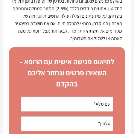
ב 97% מהנשים שאובחנו כחולות בסרטן שד וטופלו בזמן יחלימו
לחלוטין. אחוזים בודדים בלבד (2-5%) תחזור המחלה ותתפתח
בשדיהן. על פי הנתונים האלה עולה החשיבות הגדולה של
האבחון המוקדם, כתנאי להצלת חיים. אם את חושדת בסימנים
מקדימים אל תשתהי יותר מדי. קבעי תור אצל רופא על מנת
לאמת או לשלול את חשדותיך.
לתיאום פגישה אישית עם הרופא -
השאירו פרטים ונחזור אליכם
בהקדם