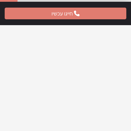
חייגו עכשיו
ניווט מהיר
דף הבית
אודות
ניתוחי חזה
ניתוחי גוף
ניתוחי פנים
הצערת פנים
כירורג פלסטי לילדים
מהעיתונות
תמונות לפני ואחרי