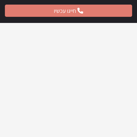
חייגו עכשיו
ניווט מהיר
דף הבית
אודות
ניתוחי חזה
ניתוחי גוף
ניתוחי פנים
הצערת פנים
כירורג פלסטי לילדים
מהעיתונות
תמונות לפני ואחרי